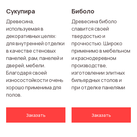
Сукупира
Биболо
Древесина,
Древесина биболо
используемая в
славится своей
декоративных целях:
твердостью и
для внутренней отделки
прочностью. Широко
в качестве стеновых
применимо в мебельном
панелей, рам, панелей и
и краснодеревном
дверей, мебели.
производстве,
Благодаря своей
изготовлении элитных
износостойкости очень
бильярдных столов и
хорошо применима для
при отделке панелями
полов.
Заказать
Заказать