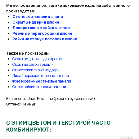
Мы не продаем шпон, только покрываем изделия собственного
производства:
Стеновые панели в шпоне
Скрытые двери в шпоне
Декоративные рейки в шпоне
Реечные перегородки в шпоне
Рейки на стену и потолок в шпоне
Также мы производим:
Скрытые двери под покраску
Скрытые двери в эмали
Огнестойки скрытые двери
Дизайнерские стеновые панели
Фрезерованные стеновые панели
Огнестойкие стеновые панели
Вид шпона: Шпон Fine-Line (реконструированный)
Оттенок: Темный
С ЭТИМ ЦВЕТОМ И ТЕКСТУРОЙ ЧАСТО
КОМБИНИРУЮТ: