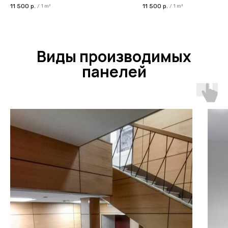
11 500
р.
11 500
р.
/
1 m²
/
1 m²
Виды производимых
панелей