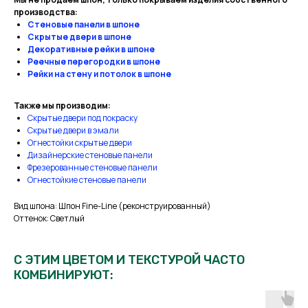
производства:
Стеновые панели в шпоне
Скрытые двери в шпоне
Декоративные рейки в шпоне
Реечные перегородки в шпоне
Рейки на стену и потолок в шпоне
Также мы производим:
Скрытые двери под покраску
Скрытые двери в эмали
Огнестойки скрытые двери
Дизайнерские стеновые панели
Фрезерованные стеновые панели
Огнестойкие стеновые панели
Вид шпона: Шпон Fine-Line (реконструированный)
Оттенок: Светлый
С ЭТИМ ЦВЕТОМ И ТЕКСТУРОЙ ЧАСТО
КОМБИНИРУЮТ: