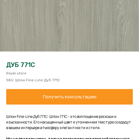
ДУБ 771C
Reyki.store
SKU:
Шпон Fine-Line Дуб 771C
Получить консультацию
Шпон Fine-Line Дуб 771C: Шпон 771C - это воплощение роскоши и
изысканности. Его насыщенный цвет и утонченная текстура создадут
в вашем интерьере атмосферу элегантности и стиля.
Мы не продаем шпон, только покрываем изделия собственного